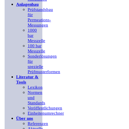
Anlagenbau
Prüfstandsbau
für
Permeations-
Messungen
1000
bar
Messzelle
100 bar
Messzelle
Sonderlösungen
für
spezielle
Prüfmusterformen
Literatur &
Tools
Lexikon
Normen
und
Standards
Veröffentlichungen
Einheitenumrechner
Über uns
Referenzen
Aktuelle