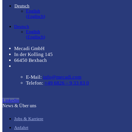
Deutsch
English
(
Englisch
)
Deutsch
English
(
Englisch
)
Mecadi GmbH
In der Kolling 145
66450 Bexbach
E-Mail:
info@mecadi.com
Telefon:
+49 6826 – 9 33 83 0
Linkedin
News & Über uns
Jobs & Karriere
Anfahrt