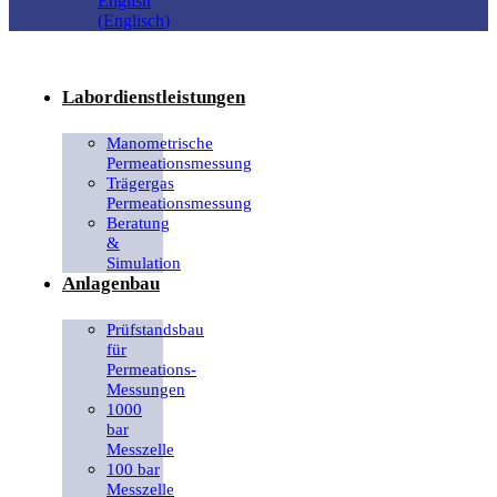
English
(
Englisch
)
Labordienstleistungen
Manometrische
Permeationsmessung
Trägergas
Permeationsmessung
Beratung
&
Simulation
Anlagenbau
Prüfstandsbau
für
Permeations-
Messungen
1000
bar
Messzelle
100 bar
Messzelle