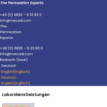
The Permeation Experts.
Zum
+49 (0) 6826 – 9 33 83 0
Inhalt
info@mecadi.com
springen
The
Permeation
Experts.
+49 (0) 6826 – 9 33 83 0
info@mecadi.com
Bexbach (Saar)
Deutsch
English
(
Englisch
)
Deutsch
English
(
Englisch
)
Labordienstleistungen
Manometrische