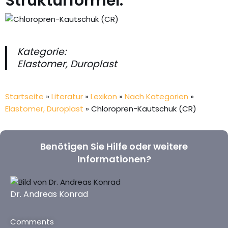
Strukturformel:
Kategorie:
Elastomer, Duroplast
Startseite
»
Literatur
»
Lexikon
»
Nach Kategorien
»
Elastomer, Duroplast
»
Chloropren-Kautschuk (CR)
Benötigen Sie Hilfe oder weitere
Informationen?
Dr. Andreas Konrad
Comments