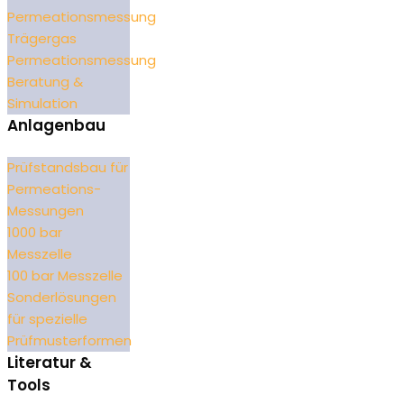
Permeationsmessung
Trägergas
Permeationsmessung
Beratung &
Simulation
Anlagenbau
Prüfstandsbau für
Permeations-
Messungen
1000 bar
Messzelle
100 bar Messzelle
Sonderlösungen
für spezielle
Prüfmusterformen
Literatur &
Tools