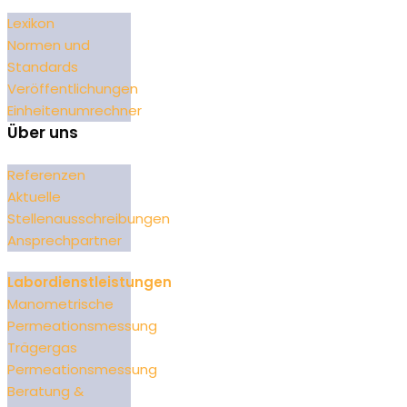
Lexikon
Normen und
Standards
Veröffentlichungen
Einheitenumrechner
Über uns
Referenzen
Aktuelle
Stellenausschreibungen
Ansprechpartner
Labordienstleistungen
Manometrische
Permeationsmessung
Trägergas
Permeationsmessung
Beratung &