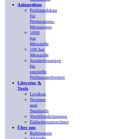
Anlagenbau
Prüfstandsbau
für
Permeations-
Messungen
1000
bar
Messzelle
100 bar
Messzelle
Sonderlösungen
für
spezielle
Prüfmusterformen
Literatur &
Tools
Lexikon
Normen
und
Standards
Veröffentlichungen
Einheitenumrechner
Über uns
Referenzen
Aktuelle