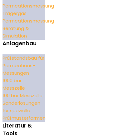
Permeationsmessung
Trägergas
Permeationsmessung
Beratung &
Simulation
Anlagenbau
Prüfstandsbau für
Permeations-
Messungen
1000 bar
Messzelle
100 bar Messzelle
Sonderlösungen
für spezielle
Prüfmusterformen
Literatur &
Tools