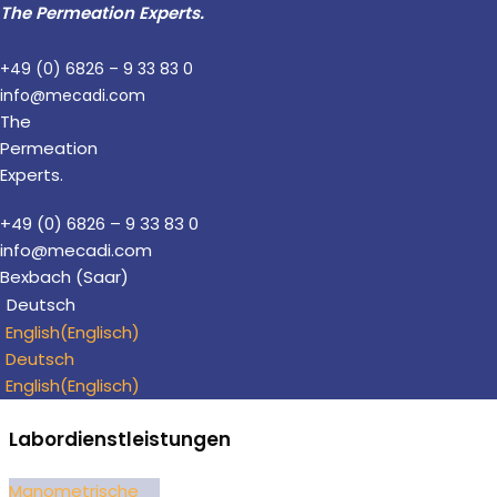
The Permeation Experts.
Zum
+49 (0) 6826 – 9 33 83 0
Inhalt
info@mecadi.com
springen
The
Permeation
Experts.
+49 (0) 6826 – 9 33 83 0
info@mecadi.com
Bexbach (Saar)
Deutsch
English
(
Englisch
)
Deutsch
English
(
Englisch
)
Labordienstleistungen
Manometrische