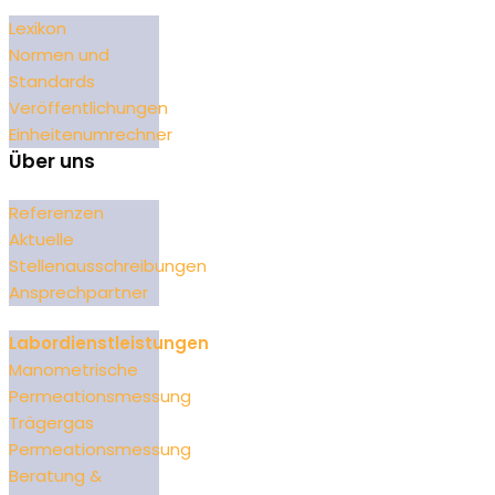
Lexikon
Normen und
Standards
Veröffentlichungen
Einheitenumrechner
Über uns
Referenzen
Aktuelle
Stellenausschreibungen
Ansprechpartner
Labordienstleistungen
Manometrische
Permeationsmessung
Trägergas
Permeationsmessung
Beratung &